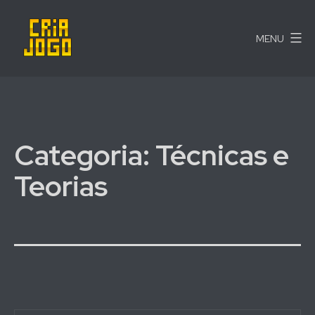
Pular
para
MENU
o
conteúdo
Cria
Jogo
Categoria:
Técnicas e
Teorias