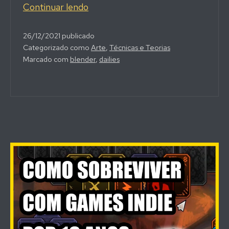
Um
Continuar lendo
Trabalho
Criativo
26/12/2021
publicado
Categorizado como
Arte
,
Técnicas e Teorias
POR
Marcado com
blender
,
dailies
DIA
por
60
Dias
(Porque
você
DEVE
FINALIZAR
algo
todo
dia)