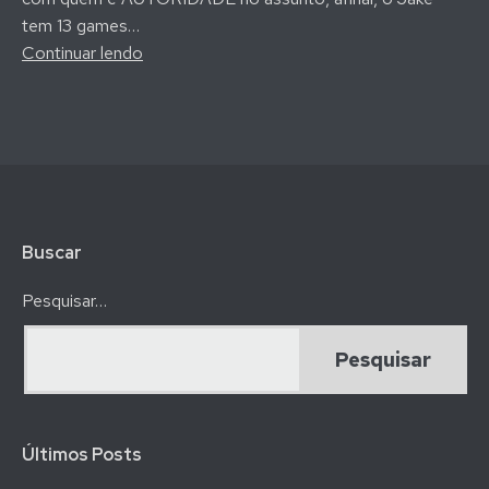
tem 13 games…
Como
Continuar lendo
Sobreviver
com
Jogos
Indie
por
16
Anos
Buscar
–
Entrevista
Pesquisar…
Jake
Birkett
(Podcast
Cria
Jogo)
Últimos Posts