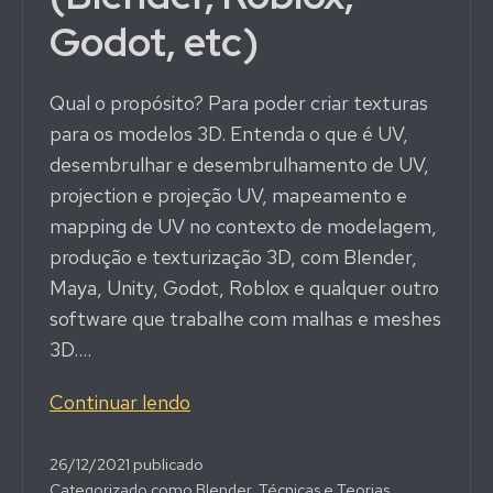
Godot, etc)
Qual o propósito? Para poder criar texturas
para os modelos 3D. Entenda o que é UV,
desembrulhar e desembrulhamento de UV,
projection e projeção UV, mapeamento e
mapping de UV no contexto de modelagem,
produção e texturização 3D, com Blender,
Maya, Unity, Godot, Roblox e qualquer outro
software que trabalhe com malhas e meshes
3D.…
O
Continuar lendo
que
é
26/12/2021
publicado
Categorizado como
Blender
,
Técnicas e Teorias
,