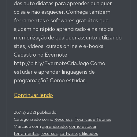
dos auto didatas para aprender qualquer
coisa e não esquecer. Conheça também
ferramentas e softwares gratuitos que
ajudam no rápido aprendizado e na rápida
memorização de qualquer assunto utilizando
sites, vídeos, cursos online e e-books.
Cadastro no Evernote:
http://bit.ly/EvernoteCriaJogo Como
estudar e aprender linguagens de
programação? Como estudar…
Técnicas
Continuar lendo
e
Ferramentas
26/12/2021
publicado
Categorizado como
Recursos
,
Técnicas e Teorias
para
Marcado com
aprendizado
,
como estudar
,
Aprender
ferramentas
,
recursos
,
software
,
utilidades