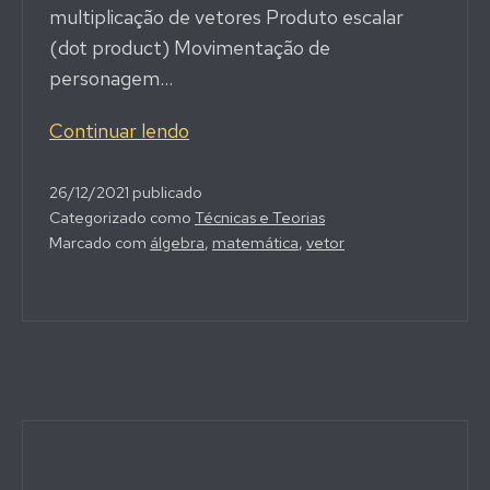
multiplicação de vetores Produto escalar
(dot product) Movimentação de
personagem…
O
Continuar lendo
que
são
26/12/2021
publicado
Categorizado como
Técnicas e Teorias
Vetores?
Marcado com
álgebra
,
matemática
,
vetor
Aplicações
Práticas
e
Operações
Básicas
–
Teoria
Gamedev