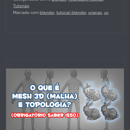
UV,
Tutoriais
unwrap
Marcado com
blender
,
tutorial-blender
,
unwrap
,
uv
e
mapping
em
3D?
(Blender,
Roblox,
Godot,
etc)