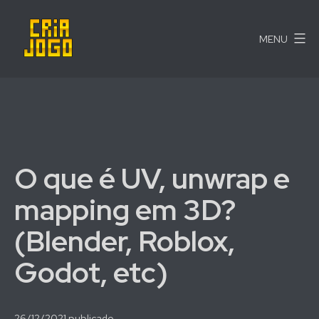
Pular
para
MENU
o
conteúdo
Cria
Jogo
O que é UV, unwrap e
mapping em 3D?
(Blender, Roblox,
Godot, etc)
26/12/2021
publicado