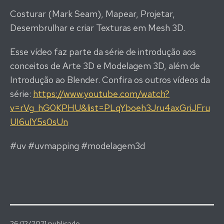
Costurar (Mark Seam), Mapear, Projetar,
Desembrulhar e criar Texturas em Mesh 3D.
Esse vídeo faz parte da série de introdução aos
conceitos de Arte 3D e Modelagem 3D, além de
Introdução ao Blender. Confira os outros vídeos da
série:
https://www.youtube.com/watch?
v=rVg_hG0KPHU&list=PLqYboeh3Jru4axGriJFru
UI6ulY5s0sUn
#uv #uvmapping #modelagem3d
26/12/2021
publicado