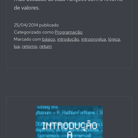
de valores.
25/04/2014
publicado
Categorizado como
Programação
Marcado com
básico
,
introdução
,
introproglua
,
lógica
,
lua
,
retorno
,
return