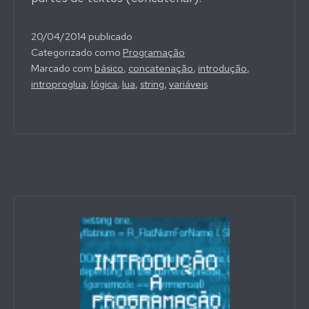
20/04/2014
publicado
Categorizado como
Programação
Marcado com
básico
,
concatenação
,
introdução
,
introproglua
,
lógica
,
lua
,
string
,
variáveis