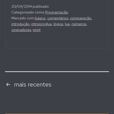
20/04/2014
publicado
Categorizado como
Programação
Marcado com
básico
,
comentários
,
comparação
,
introdução
,
introproglua
,
lógica
,
lua
,
números
,
operadores
,
print
Navegação
mais recentes
por
posts