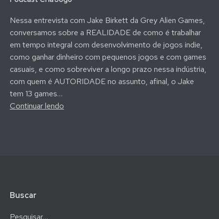
Nessa entrevista com Jake Birkett da Grey Alien Games,
conversamos sobre a REALIDADE de como é trabalhar
em tempo integral com desenvolvimento de jogos indie,
como ganhar dinheiro com pequenos jogos e com games
casuais, e como sobreviver a longo prazo nessa indústria,
com quem é AUTORIDADE no assunto, afinal, o Jake
tem 13 games…
Como
Continuar lendo
Sobreviver
com
Jogos
Indie
por
16
Anos
Buscar
–
Entrevista
Pesquisar…