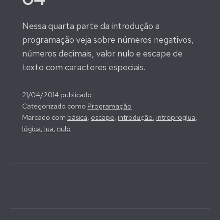
Nessa quarta parte da introdução a
programação veja sobre números negativos,
números decimais, valor nulo e escape de
texto com caracteres especiais.
21/04/2014
publicado
Categorizado como
Programação
Marcado com
básica
,
escape
,
introdução
,
introproglua
,
lógica
,
lua
,
nulo