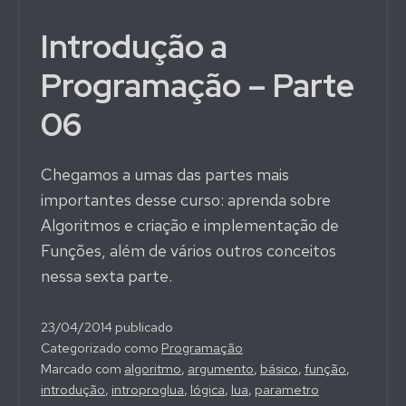
Introdução a
Programação – Parte
06
Chegamos a umas das partes mais
importantes desse curso: aprenda sobre
Algoritmos e criação e implementação de
Funções, além de vários outros conceitos
nessa sexta parte.
23/04/2014
publicado
Categorizado como
Programação
Marcado com
algoritmo
,
argumento
,
básico
,
função
,
introdução
,
introproglua
,
lógica
,
lua
,
parametro