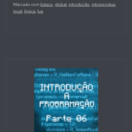
Marcado com
básico
,
global
,
introdução
,
introproglua
,
local
,
lógica
,
lua