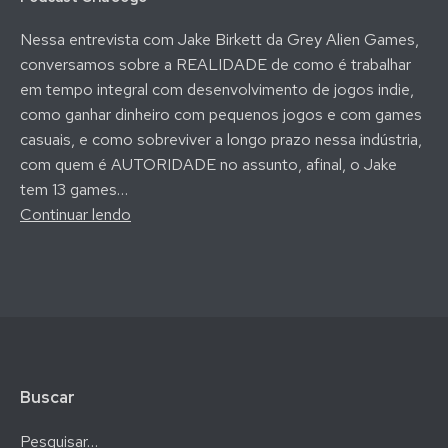
Nessa entrevista com Jake Birkett da Grey Alien Games,
conversamos sobre a REALIDADE de como é trabalhar
em tempo integral com desenvolvimento de jogos indie,
como ganhar dinheiro com pequenos jogos e com games
casuais, e como sobreviver a longo prazo nessa indústria,
com quem é AUTORIDADE no assunto, afinal, o Jake
tem 13 games…
Como
Continuar lendo
Sobreviver
com
Jogos
Indie
por
16
Anos
Buscar
–
Entrevista
Pesquisar…