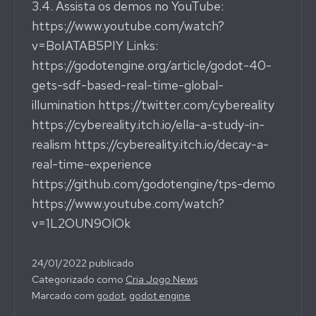
3.4. Assista os demos no YouTube:
https://www.youtube.com/watch?
v=BoIATAB5PIY Links:
https://godotengine.org/article/godot-40-
gets-sdf-based-real-time-global-
illumination https://twitter.com/cybereality
https://cybereality.itch.io/ella-a-study-in-
realism https://cybereality.itch.io/decay-a-
real-time-experience
https://github.com/godotengine/tps-demo
https://www.youtube.com/watch?
v=1L2OUN9OlOk
24/01/2022
publicado
Categorizado como
Cria Jogo News
Marcado com
godot
,
godot engine