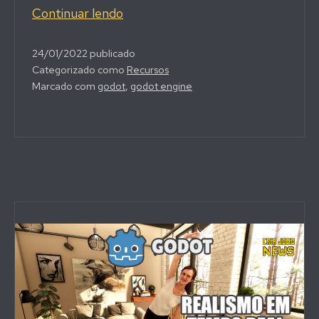
6
Continuar lendo
Projetos
para
24/01/2022
publicado
Categorizado como
Recursos
testar
Marcado com
godot
,
godot engine
o
3D
do
Godot
3.4
(Open-
Source)