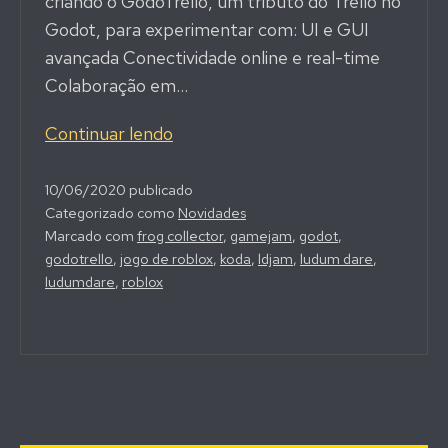
criando o GodoTrello, um tributo do Trello no
Godot, para experimentar com: UI e GUI
avançada Conectividade online e real-time
Colaboração em…
Educador
Continuar lendo
Roblox
Oficial,
10/06/2020
publicado
Categorizado como
Novidades
Curso
Marcado com
frog collector
,
gamejam
,
godot
,
Avançado
godotrello
,
jogo de roblox
,
koda
,
ldjam
,
ludum dare
,
Godot,
ludumdare
,
roblox
Documentário
Ludum
Dare,
1500
Jogos
–