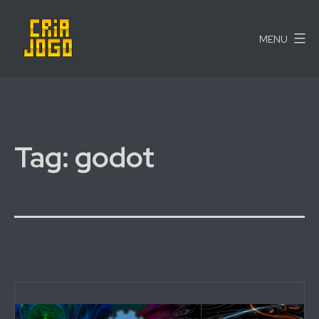
Pular
para
MENU
o
conteúdo
Cria
Jogo
Tag:
godot